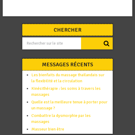
CHERCHER
MESSAGES RÉCENTS
Les bienfaits du massage thaïlandais sur
la flexibilité et la circulation
Kinésithérapie : les soins à travers les
massages
Quelle est la meilleure tenue à porter pour
un massage ?
Combattre la dysmorphie par les
massages
Masseur bien être