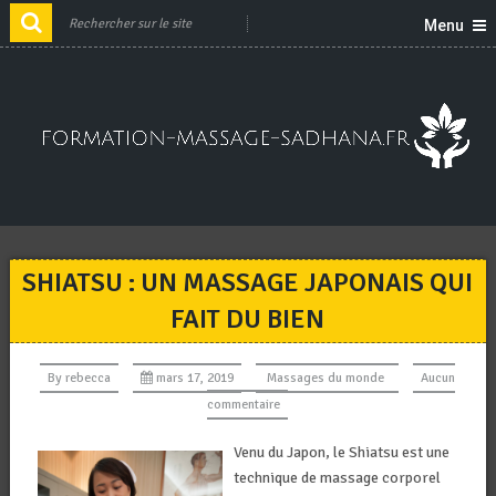
Menu
SHIATSU : UN MASSAGE JAPONAIS QUI
FAIT DU BIEN
By
rebecca
mars 17, 2019
Massages du monde
Aucun
commentaire
Venu du Japon, le Shiatsu est une
technique de massage corporel