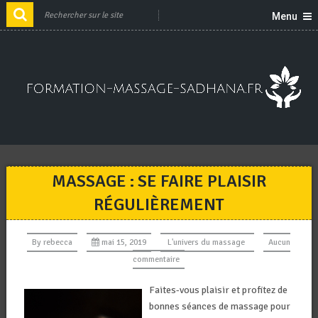
Menu
MASSAGE : SE FAIRE PLAISIR
RÉGULIÈREMENT
By
rebecca
mai 15, 2019
L'univers du massage
Aucun
commentaire
Faites-vous plaisir et profitez de
bonnes séances de massage pour