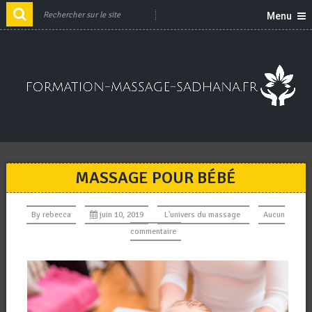
Menu
MASSAGE POUR BÉBÉ
By
rebecca
juin 10, 2019
L'univers du massage
Aucun
commentaire