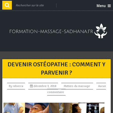
Menu
DEVENIR OSTÉOPATHE : COMMENT Y
PARVENIR ?
By
rebecca
décembre 3, 2018
Metiers du massage
Aucun
commentaire